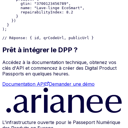
        gtin: 
"3700123456789"
,
        name: 
"Lave-linge EcoSmart"
,
        repairabilityIndex: 
8.2
      }
    })
  }
);
// Réponse: { id, qrCodeUrl, publicUrl }
Prêt à intégrer le DPP ?
Accédez à la documentation technique, obtenez vos
clés d'API et commencez à créer des Digital Product
Passports en quelques heures.
Documentation API
Demander une démo
L'infrastructure ouverte pour le Passeport Numérique