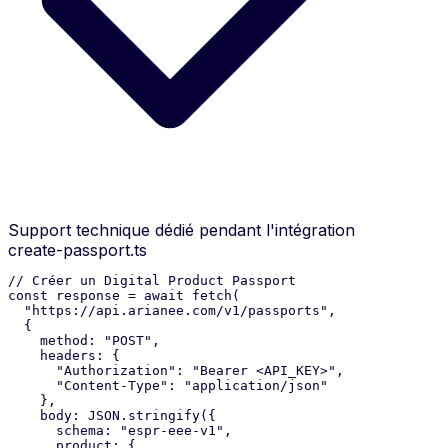
Support technique dédié pendant l'intégration
create-passport.ts
// Créer un Digital Product Passport
const
 response = 
await
 fetch(
  "https://api.arianee.com/v1/passports"
,
  {
    method: 
"POST"
,
    headers: {
"Authorization"
: 
"Bearer <API_KEY>"
,
"Content-Type"
: 
"application/json"
    },
    body: JSON.stringify({
      schema: 
"espr-eee-v1"
,
      product: {