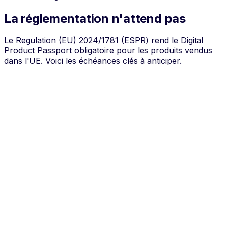
La réglementation n'attend pas
Le Regulation (EU) 2024/1781 (ESPR) rend le Digital
Product Passport obligatoire pour les produits vendus
dans l'UE. Voici les échéances clés à anticiper.
uil. 2024
doption ESPR
SPR
e Regulation (EU) 2024/1781 est officiellement publié
u Journal Officiel de l'UE.
an. 2026
remiers actes délégués
SPR
ublication des premières exigences détaillées par