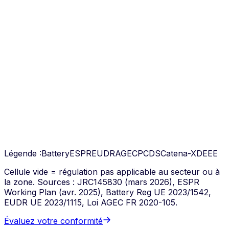
Électronique
ESPR
DEEE
ESPR
AGEC
ESPR
Grand public ·
industriel
🛋️
Mobilier &
Durables
ESPR
ESPR
AGEC
ESPR
Maison ·
électroménager
Couvert par
6+ régulations natives
out of the box
Arianee
Légende :
Battery
ESPR
EUDR
AGEC
PCDS
Catena-X
DEEE
Cellule vide = régulation pas applicable au secteur ou à
la zone. Sources : JRC145830 (mars 2026), ESPR
Working Plan (avr. 2025), Battery Reg UE 2023/1542,
EUDR UE 2023/1115, Loi AGEC FR 2020-105.
Évaluez votre conformité