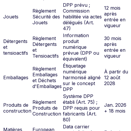
DPP prévu ;
12 mois
Règlement
Commission
après
Jouets
Sécurité des
habilitée via actes
entrée en
Jouets
délégués (Art.
vigueur
47)
Information
Règlement
30 mois
Détergents
produit
Détergents
après
et
numérique
et
entrée en
tensioactifs
prévue (DPP ou
Tensioactifs
vigueur
équivalent)
Étiquetage
Règlement
numérique
À partir du
Emballages
Emballages
harmonisé aligné
12 août
et Déchets
sur le concept
2028
d'Emballages
DPP
Système DPP
Règlement
établi (Art. 75) ;
Produits de
Jan. 2026
Produits de
DPP requis pour
construction
+ 18 mois
Construction
fabricants (Art.
80)
Data carrier
Matières
European