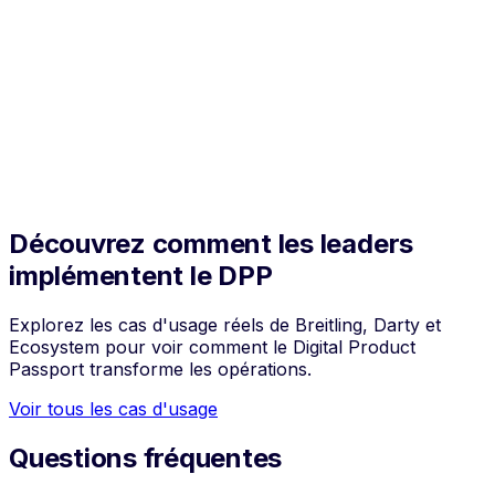
ans l'Union Européenne.
030
ouverture complète
SPR
e Digital Product Passport couvre l'ensemble des
atégories de produits prévues par l'ESPR.
Découvrez comment les leaders
implémentent le DPP
Explorez les cas d'usage réels de Breitling, Darty et
Ecosystem pour voir comment le Digital Product
Passport transforme les opérations.
Voir tous les cas d'usage
Questions fréquentes