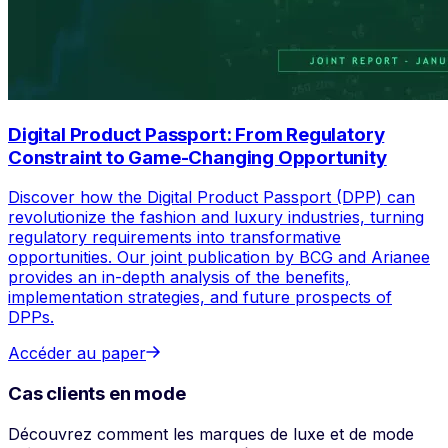
Digital Product Passport: From Regulatory
Constraint to Game-Changing Opportunity
Discover how the Digital Product Passport (DPP) can
revolutionize the fashion and luxury industries, turning
regulatory requirements into transformative
opportunities. Our joint publication by BCG and Arianee
provides an in-depth analysis of the benefits,
implementation strategies, and future prospects of
DPPs.
Accéder au paper
Cas clients en mode
Découvrez comment les marques de luxe et de mode