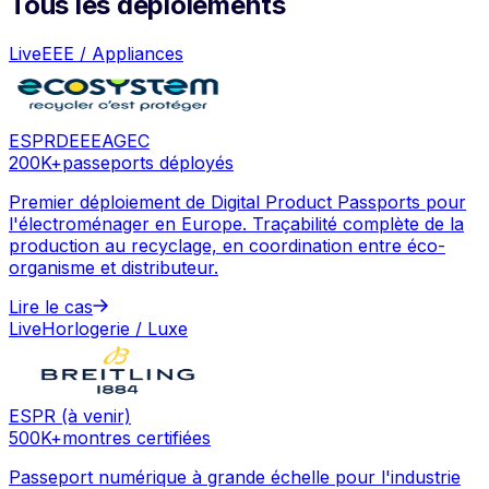
Tous les déploiements
Live
EEE / Appliances
ESPR
DEEE
AGEC
200K+
passeports déployés
Premier déploiement de Digital Product Passports pour
l'électroménager en Europe. Traçabilité complète de la
production au recyclage, en coordination entre éco-
organisme et distributeur.
Lire le cas
Live
Horlogerie / Luxe
ESPR (à venir)
500K+
montres certifiées
Passeport numérique à grande échelle pour l'industrie