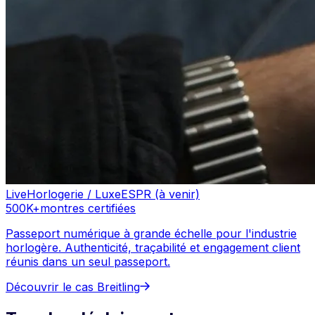
Live
Horlogerie / Luxe
ESPR (à venir)
500K+
montres certifiées
Passeport numérique à grande échelle pour l'industrie
horlogère. Authenticité, traçabilité et engagement client
réunis dans un seul passeport.
Découvrir le cas
Breitling