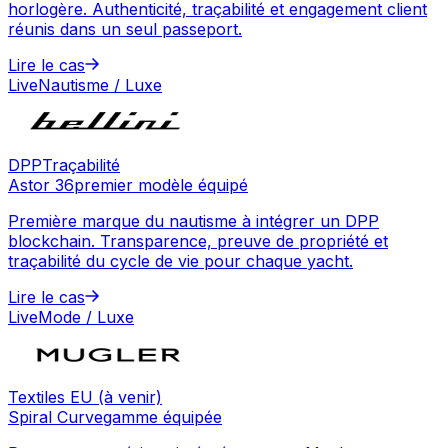
horlogère. Authenticité, traçabilité et engagement client
réunis dans un seul passeport.
Lire le cas
Live
Nautisme / Luxe
DPP
Traçabilité
Astor 36
premier modèle équipé
Première marque du nautisme à intégrer un DPP
blockchain. Transparence, preuve de propriété et
traçabilité du cycle de vie pour chaque yacht.
Lire le cas
Live
Mode / Luxe
Textiles EU (à venir)
Spiral Curve
gamme équipée