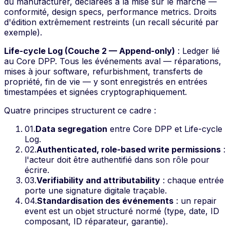
du manufacturer, déclarées à la mise sur le marché —
conformité, design specs, performance metrics. Droits
d'édition extrêmement restreints (un recall sécurité par
exemple).
Life-cycle Log (Couche 2 — Append-only)
: Ledger lié
au Core DPP. Tous les événements aval — réparations,
mises à jour software, refurbishment, transferts de
propriété, fin de vie — y sont enregistrés en entrées
timestampées et signées cryptographiquement.
Quatre principes structurent ce cadre :
01
.
Data segregation
entre Core DPP et Life-cycle
Log.
02
.
Authenticated, role-based write permissions
:
l'acteur doit être authentifié dans son rôle pour
écrire.
03
.
Verifiability and attributability
: chaque entrée
porte une signature digitale traçable.
04
.
Standardisation des événements
: un repair
event est un objet structuré normé (type, date, ID
composant, ID réparateur, garantie).