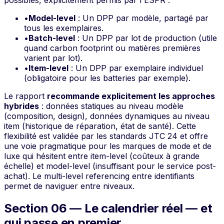
possibles, explicitement permis par l'ESPR :
•
Model-level
: Un DPP par modèle, partagé par
tous les exemplaires.
•
Batch-level
: Un DPP par lot de production (utile
quand carbon footprint ou matières premières
varient par lot).
•
Item-level
: Un DPP par exemplaire individuel
(obligatoire pour les batteries par exemple).
Le rapport
recommande explicitement les approches
hybrides
: données statiques au niveau modèle
(composition, design), données dynamiques au niveau
item (historique de réparation, état de santé). Cette
flexibilité est validée par les standards JTC 24 et offre
une voie pragmatique pour les marques de mode et de
luxe qui hésitent entre item-level (coûteux à grande
échelle) et model-level (insuffisant pour le service post-
achat). Le
multi-level referencing
entre identifiants
permet de naviguer entre niveaux.
Section 06 — Le calendrier réel — et
qui passe en premier