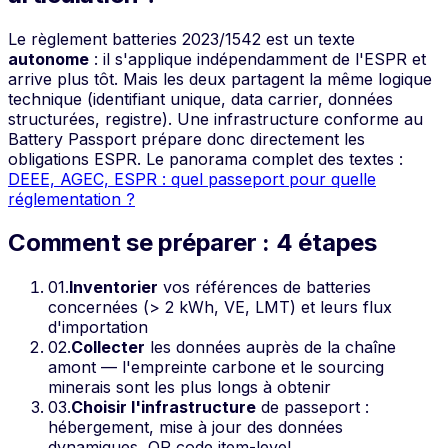
Le règlement batteries 2023/1542 est un texte
autonome
: il s'applique indépendamment de l'ESPR et
arrive plus tôt. Mais les deux partagent la même logique
technique (identifiant unique, data carrier, données
structurées, registre). Une infrastructure conforme au
Battery Passport prépare donc directement les
obligations ESPR. Le panorama complet des textes :
DEEE, AGEC, ESPR : quel passeport pour quelle
réglementation ?
Comment se préparer : 4 étapes
01
.
Inventorier
vos références de batteries
concernées (> 2 kWh, VE, LMT) et leurs flux
d'importation
02
.
Collecter
les données auprès de la chaîne
amont — l'empreinte carbone et le sourcing
minerais sont les plus longs à obtenir
03
.
Choisir l'infrastructure
de passeport :
hébergement, mise à jour des données
dynamiques, QR code item-level